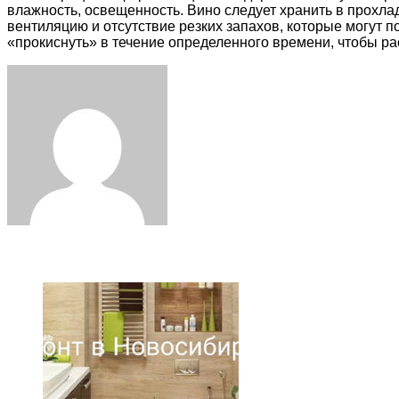
влажность, освещенность. Вино следует хранить в прохла
вентиляцию и отсутствие резких запахов, которые могут п
«прокиснуть» в течение определенного времени, чтобы рас
Facebook
Twitter
LinkedIn
Tumblr
Pinterest
Reddit
VKontakte
Odnoklassniki
Skype
WhatsApp
Telegram
Viber
Share
Print
via
Email
ЧИТАЕМОЕ