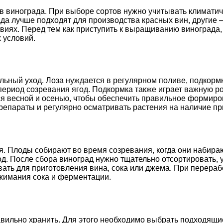
 винограда. При выборе сортов нужно учитывать климатиче
да лучше подходят для производства красных вин, другие –
виях. Перед тем как приступить к выращиванию винограда,
 условий.
ный уход. Лоза нуждается в регулярном поливе, подкормке
 период созревания ягод. Подкормка также играет важную 
я весной и осенью, чтобы обеспечить правильное формиров
репараты и регулярно осматривать растения на наличие пр
я. Плоды собирают во время созревания, когда они набира
год. После сбора виноград нужно тщательно отсортировать
вать для приготовления вина, сока или джема. При перера
жимания сока и ферментации.
ильно хранить. Для этого необходимо выбрать подходящие