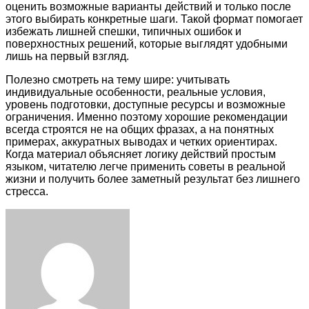
оценить возможные варианты действий и только после
этого выбирать конкретные шаги. Такой формат помогает
избежать лишней спешки, типичных ошибок и
поверхностных решений, которые выглядят удобными
лишь на первый взгляд.
Полезно смотреть на тему шире: учитывать
индивидуальные особенности, реальные условия,
уровень подготовки, доступные ресурсы и возможные
ограничения. Именно поэтому хорошие рекомендации
всегда строятся не на общих фразах, а на понятных
примерах, аккуратных выводах и четких ориентирах.
Когда материал объясняет логику действий простым
языком, читателю легче применить советы в реальной
жизни и получить более заметный результат без лишнего
стресса.
Facebook
Twitter
LinkedIn
Tumblr
Pinterest
Reddit
VKontakte
Odnoklassniki
Skype
WhatsApp
Telegram
Viber
Share
Print
via
Email