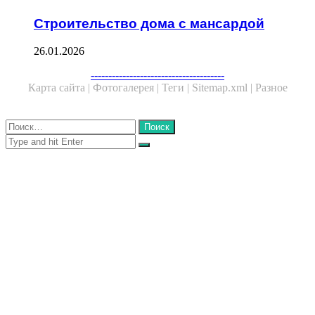
Строительство дома с мансардой
26.01.2026
Facebook
Twitter
WhatsApp
Telegram
--------------------------------------
Карта сайта |
Фотогалерея |
Теги |
Sitemap.xml |
Разное
Close
Найти:
Close
Search
for