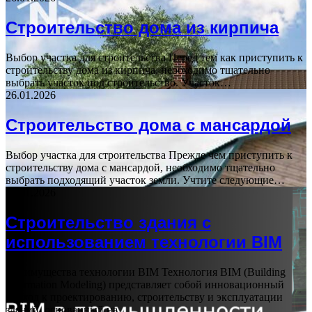
Строительство дома из кирпича
Выбор участка для строительства Перед тем как приступить к
строительству дома из кирпича, необходимо тщательно
выбрать участок под строительство. Участок…
26.01.2026
Строительство дома с мансардой
Выбор участка для строительства Прежде чем приступить к
строительству дома с мансардой, необходимо тщательно
выбрать подходящий участок земли. Учтите следующие…
15.01.2026
Строительство здания с
использованием технологии BIM
Преимущества технологии BIM Технология BIM (Building
Information Modeling) представляет собой инновационный
подход к проектированию, строительству и эксплуатации
зданий, основанный на…