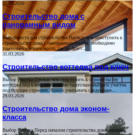
05.04.2026
Строительство дома с
панорамным видом
Выбор места для строительства Прежде чем приступить к
строительству дома с панорамным видом, необходимо
тщательно выбрать место, где он будет…
31.03.2026
Строительство коттеджа под ключ
Выбор участка Прежде чем приступить к строительству
коттеджа под ключ, необходимо тщательно выбрать участок
под будущее строение. Важно учитывать следующие…
29.03.2026
Строительство дома эконом-
класса
Выбор участка Перед началом строительства дома эконом-