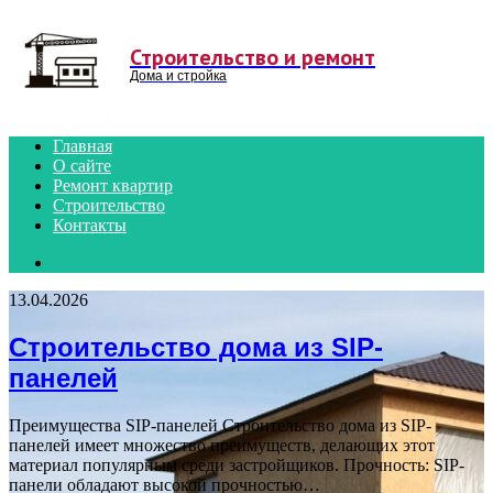
Menu
Строительство и ремонт
Дома и стройка
Главная
О сайте
Ремонт квартир
Строительство
Контакты
Search
for
13.04.2026
Строительство дома из SIP-
панелей
Преимущества SIP-панелей Строительство дома из SIP-
панелей имеет множество преимуществ, делающих этот
материал популярным среди застройщиков. Прочность: SIP-
панели обладают высокой прочностью…