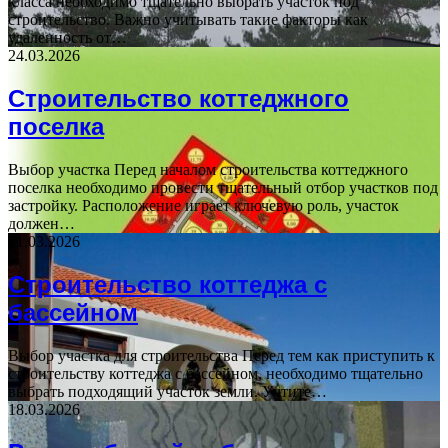
класса необходимо тщательно выбрать участок под
строительство. Важно учитывать такие факторы как
удаленность от…
24.03.2026
Строительство коттеджного
поселка
Выбор участка Перед началом строительства коттеджного
поселка необходимо провести тщательный отбор участков под
застройку. Расположение играет ключевую роль, участок
должен…
21.03.2026
Строительство коттеджа с
бассейном
Выбор участка для строительства Перед тем как приступить к
строительству коттеджа с бассейном, необходимо тщательно
выбрать подходящий участок земли. Учтите…
18.03.2026