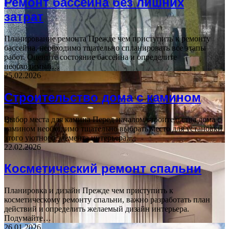
Ремонт бассейна без лишних
затрат
Планирование ремонта Прежде чем приступить к ремонту
бассейна, необходимо тщательно спланировать все этапы
работ. Оцените состояние бассейна и определите
необходимый…
25.02.2026
Строительство дома с камином
Выбор места для камина Перед началом строительства дома с
камином необходимо тщательно выбрать место для установки
этого уютного элемента интерьера.…
22.02.2026
Косметический ремонт спальни
Планировка и дизайн Прежде чем приступить к
косметическому ремонту спальни, важно разработать план
действий и определить желаемый дизайн интерьера.
Подумайте…
26.01.2026